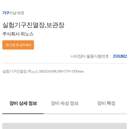
가구
수납·보관
실험기구진열장,보관장
주식회사 위노스
인증 후 금액 확인
나라장터 물품식별번호
25312022
실험기구진열장, 위노스, MES241008, 800×570×1950mm
장비 상세 정보
장비 속성 정보
장비 특징